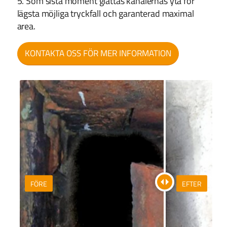
5. Som sista moment glättas kanalernas yta för
lägsta möjliga tryckfall och garanterad maximal
area.
KONTAKTA OSS FÖR MER INFORMATION
FÖRE
EFTER