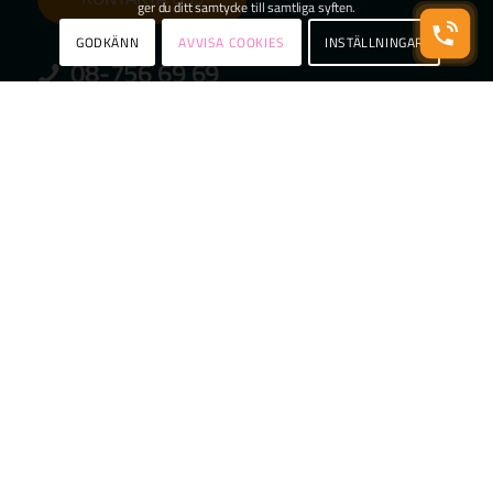
ger du ditt samtycke till samtliga syften.
GODKÄNN
AVVISA COOKIES
INSTÄLLNINGAR
08-756 69 69
info@skorstensbolaget.se
Skorstensbolaget i Stockholm AB
Fågelsångsvägen 20
186 42 Vallentuna
Personuppgiftspolicy