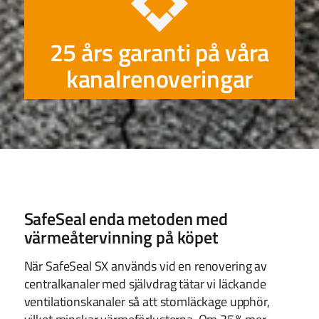
25 års garanti på våra
kanalrenoveringar
SafeSeal enda metoden med
värmeåtervinning på köpet
När SafeSeal SX används vid en renovering av
centralkanaler med självdrag tätar vi läckande
ventilationskanaler så att stomläckage upphör,