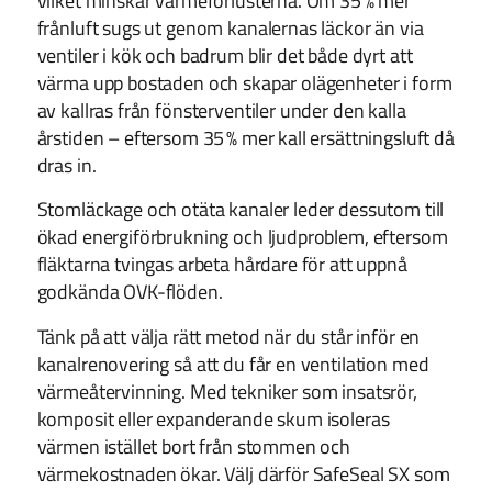
vilket minskar värmeförlusterna. Om 35 % mer
frånluft sugs ut genom kanalernas läckor än via
ventiler i kök och badrum blir det både dyrt att
värma upp bostaden och skapar olägenheter i form
av kallras från fönsterventiler under den kalla
årstiden – eftersom 35 % mer kall ersättningsluft då
dras in.
Stomläckage och otäta kanaler leder dessutom till
ökad energiförbrukning och ljudproblem, eftersom
fläktarna tvingas arbeta hårdare för att uppnå
godkända OVK-flöden.
Tänk på att välja rätt metod när du står inför en
kanalrenovering så att du får en ventilation med
värmeåtervinning. Med tekniker som insatsrör,
komposit eller expanderande skum isoleras
värmen istället bort från stommen och
värmekostnaden ökar. Välj därför SafeSeal SX som