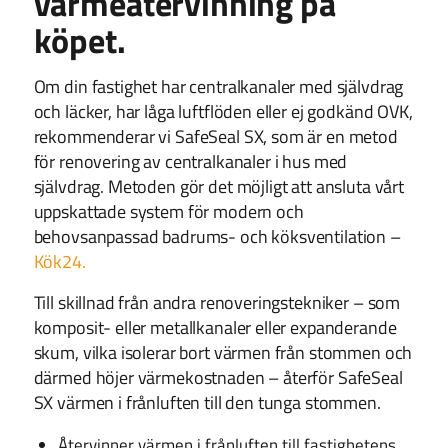
värmeåtervinning på
köpet.
Om din fastighet har centralkanaler med självdrag
och läcker, har låga luftflöden eller ej godkänd OVK,
rekommenderar vi SafeSeal SX, som är en metod
för renovering av centralkanaler i hus med
självdrag. Metoden gör det möjligt att ansluta vårt
uppskattade system för modern och
behovsanpassad badrums- och köksventilation –
Kök24.
Till skillnad från andra renoveringstekniker – som
komposit- eller metallkanaler eller expanderande
skum, vilka isolerar bort värmen från stommen och
därmed höjer värmekostnaden – återför SafeSeal
SX värmen i frånluften till den tunga stommen.
Återvinner värmen i frånluften till fastighetens