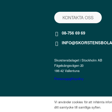
KONTAKTA OSS
08-756 69 69
INFO@SKORSTENSBOLA
Skorstensbolaget i Stockholm AB
Fågelsångsvägen 20
186 42 Vallentuna
Personuppgiftspolicy
Vi använder cookies för att inhämta infor
ditt samtycke till samtliga syften.