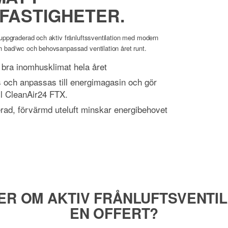
FASTIGHETER.
uppgraderad och aktiv frånluftssventilation med modern
h bad/wc och behovsanpassad ventilation året runt.
ör bra inomhusklimat hela året
s och anpassas till energimagasin och gör
ill CleanAir24 FTX.
erad, förvärmd uteluft minskar energibehovet
MER OM AKTIV FRÅNLUFTSVENTIL
EN OFFERT?