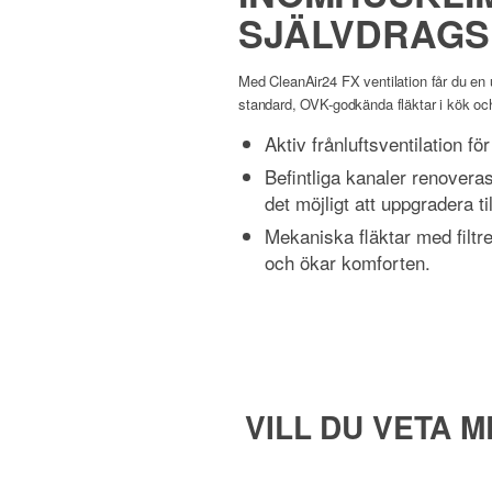
SJÄLVDRAGS
Med CleanAir24 FX ventilation får du en 
standard, OVK-godkända fläktar i kök oc
Aktiv frånluftsventilation f
Befintliga kanaler renovera
det möjligt att uppgradera t
Mekaniska fläktar med filtr
och ökar komforten.
VILL DU VETA 