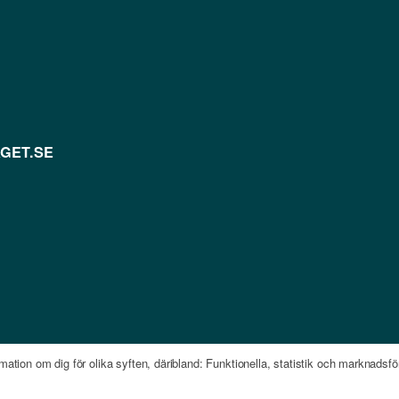
GET.SE
mation om dig för olika syften, däribland: Funktionella, statistik och marknads