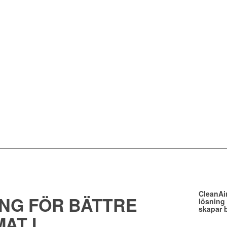
CleanAir
NG FÖR BÄTTRE
lösning 
skapar 
AT I