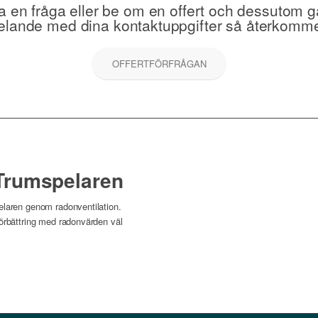
lla en fråga eller be om en offert och dessutom gå
lande med dina kontaktuppgifter så återkommer v
OFFERTFÖRFRÅGAN
 Trumspelaren
elaren genom radonventilation.
förbättring med radonvärden väl