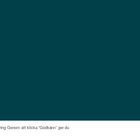
föring Genom att klicka ”Godkänn” ger du