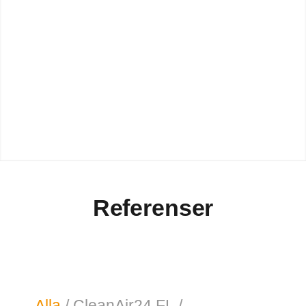
Referenser
Alla
/
CleanAir24 FL
/