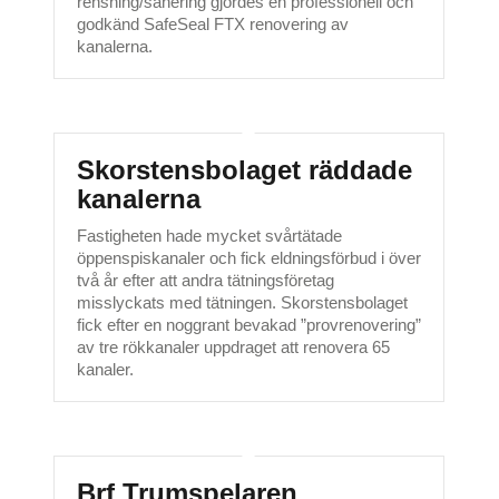
rensning/sanering gjordes en professionell och
godkänd SafeSeal FTX renovering av
kanalerna.
Skorstensbolaget räddade
kanalerna
Fastigheten hade mycket svårtätade
öppenspiskanaler och fick eldningsförbud i över
två år efter att andra tätningsföretag
misslyckats med tätningen. Skorstensbolaget
fick efter en noggrant bevakad ”provrenovering”
av tre rökkanaler uppdraget att renovera 65
kanaler.
Brf Trumspelaren