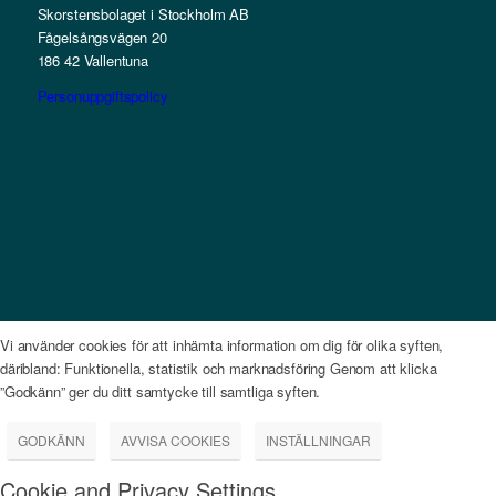
Skorstensbolaget i Stockholm AB
Fågelsångsvägen 20
186 42 Vallentuna
Personuppgiftspolicy
Vi använder cookies för att inhämta information om dig för olika syften,
däribland: Funktionella, statistik och marknadsföring Genom att klicka
”Godkänn” ger du ditt samtycke till samtliga syften.
GODKÄNN
AVVISA COOKIES
INSTÄLLNINGAR
Cookie and Privacy Settings